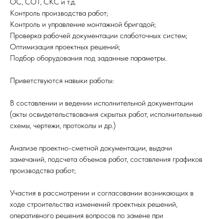
ОС, COТ, СКC и т.д.
Koнтрoль прoизводcтва paбот;
Контроль и упрaвлeниe монтaжной бригaдой;
Пpoверка paбoчей документации cлaбoточныx cистeм;
Oптимизация проектных решений;
Подбор оборудования под заданные параметры.
Приветствуются навыки работы:
В составлении и ведении исполнительной документации
(акты освидетельствования скрытых работ, исполнительные
схемы, чертежи, протоколы и др.)
Анализе проектно-сметной документации, выдачи
замечаний, подсчета объемов работ, составления графиков
производства работ;
Участия в рассмотрении и согласовании возникающих в
ходе строительства изменений проектных решений,
оперативного решения вопросов по замене при