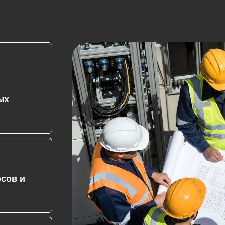
ых
осов и