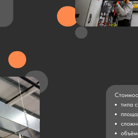
Стоимост
типа 
площа
сложн
объём