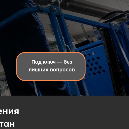
Под ключ — без
лишних вопросов
ения
тан